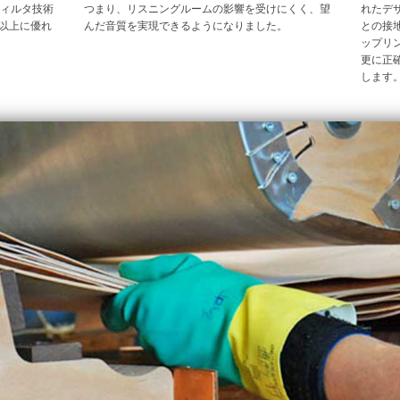
ィルタ技術
つまり、リスニングルームの影響を受けにくく、望
れたデ
で以上に優れ
んだ音質を実現できるようになりました。
との接
ップリ
更に正
します