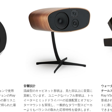
音響設計
ウォー
ョンで使用
流線型のキャビネット形状は、見た目以上に音質に
チール
ョンのRay
貢献しています。 ユニークなバッフル形状は、トゥ
Ray 
ルの新リスニ
イーターとミッドドライバーの近接配置とオフセン
形成さ
で得られた最
ターマウントを実現し、一般的なタワー型スピーカ
トに適
ーよりもバランスの取れた応答特性を提供します。
できませ