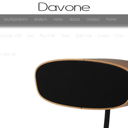
loudspeakers
dealers
news
about
contact
home
Grande VSA
solo
Ray VSA
Twist
Tulip VSA
Studio
Mojo
/ view all