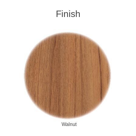
Finish
バランスコンプレ
ーシステム、最適
ンバー
寿命型のエッジを採
ラウンド、
ーン、リジッドダ
ングポスト)
り）
右対称
Walnut