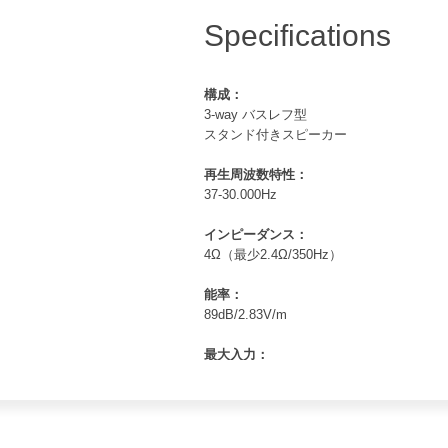
Specifications
構成：
3-way バスレフ型
スタンド付きスピーカー
再生周波数特性：
37-30.000Hz
インピーダンス：
4Ω（最少2.4Ω/350Hz）
能率：
89dB/2.83V/m
最大入力：
150W
クロスオーバー周波数：
2.1kHz /230Hz