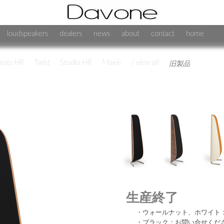
loudspeakers
dealers
news
about
contact
home
solo HR
Twist
Studio HR
Moxie
/ view all
旧製品
生産終了
・ウォールナット、ホワイト
・ブラック：お問い合せくだ