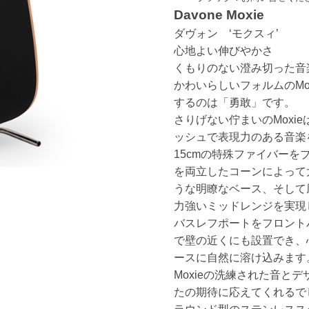
Davone Moxie
ダヴォン ‘モクスィ’
心地よい伸びやかさ
くもりのない澄み切った音
かわいらしいフォルムのMo
するのは「勇敢」です。
さりげない佇まいのMoxi
ッシュで表現力のある音楽
15cmの特殊ファイバーを
を両立したコーンによって
うな明瞭なベース、そして
力強いミッドレンジを実現
バスレフポートをフロント
で壁の近くにも設置でき、
ースに自然に溶け込みます
Moxieの洗練された音と
たの期待に応えてくれるで