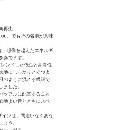
楽再生
xie。でもその名前が意味
eは、想像を超えたエネルギ
を奏でます。
ブレンドした低歪と高剛性
大地にしっかりと立つよ
風のように流れる繊細で
しました。
バッフルに配置すること
心地よい音とともにスペ
。
デザインは、間違いなくあな
しょう。